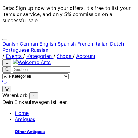
Beta: Sign up now with your offers! It's free to list your
items or service, and only 5% commission on a
successful sale.
Danish
German
English
Spanish
French
Italian
Dutch
Portuguese
Russian
/
Events
/
Kategorien
/
Shops
/
Account
Warenkorb
Dein Einkaufswagen ist leer.
Home
Antiques
Other Antiques