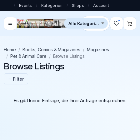
/
Events
/
Kategorien
/
Shops
/
Account
Home
Books, Comics & Magazines
Magazines
Pet & Animal Care
Browse Listings
Browse Listings
Filter
Es gibt keine Einträge, die Ihrer Anfrage entsprechen.