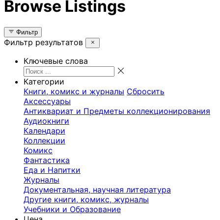
Browse Listings
Фильтр
Фильтр результатов
Ключевые слова
Категории
Книги, комикс и журналы
Сбросить
Аксессуары
Антиквариат и Предметы коллекционирования
Аудиокниги
Календари
Коллекции
Комикс
Фантастика
Еда и Напитки
Журналы
Документальная, научная литература
Другие книги, комикс, журналы
Учебники и Образование
Цена